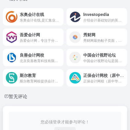
东奥会计在线
Investopedia
东奥会计在线,是汇集业内培训精英的远程教育平台.专注打造初级会计职称,中级会计职称,高级会计师,注册会计师,税务师,会计继续教育等全方位考试培训,以卓越的会计辅导教材和强大的教师团队为考生提供专业的服务!
介绍会计基础知识的英语网站
吾爱会计网
秀财网
吾爱会计网，专注于分享会计实操、纳税实务、财税政策、NC教程、会计职业发展、2022年中级会计的干货知识，致力于打造中国第一个社区化会计学习平台及会计资源共享平台。
秀财网最热帖子页面，为财务税务人员交流分享提供最新财税资讯，热门财税话题，这里有专业的财税导师，企业优秀财税员工，财务税务爱好者参与讨论，这里有公司内部财务税务问题分享及解答，更多财税圈子尽在秀财网！
良善会计网校
中国会计视野论坛
北京良善教育科技有限公司成...
中国会计视野论坛是国内注册用户数最多，访问量最大的会计论坛.开设会计实务论坛、税务实务论坛、审计实务论坛、会计从业资格考试、会计职称考试、注册会计师考试等行业话题。
斯尔教育
正保会计网校（原中华会计网校不再使用）
斯尔教育网校提供会计财经考试培训，旗下有刘忠、陈硕、郭劲男、金鑫松、崔宇、于竞博等财经在职培训老师，斯尔教育官网提供（CPA）注册会计师考试、初级会计职称考试、中级会计职称考试、税务师、会计实操等各类网上考试培训和财经类考试信息，包括考试报名官网入口、报名条件及要求，考试时间、考试内容，更有考试备考资料、题库及机考模拟系统，帮助考生顺利备考。
正保会计网校（原中华会计网校不再使用）是专业的会计门户网站，20余年专注财会职业培训品牌！正保会计网校常年从事初级会计职称考试，中级会计职称考试，注册会计师考试(cpa)，税务师，资产评估师，高会，经济师，会计继续教育等各类网上培训，正保会计网校官网登录后可免费领取备考资料、试听课程、每日练题、模拟考试等会计备考服务。正保会计网校22年助力财会教学，具备丰富会计职称、注会备考助学经验。
暂无评论
您必须登录才能参与评论！