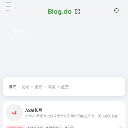
站长
共 4 篇网址
排序
发布
更新
浏览
点赞
A5站长网
A5站长网是专业服务于站长和网站的信息平台。提供全方位的站长资讯以及网站建设、运营推广、搜索优化、服务器运维等精品内容。A5站长网全力支持站长实现创业梦想。
博客大全
# 建站技术
# 搜索优化
# 站长