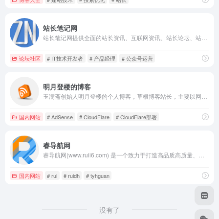
站长笔记网
站长笔记网提供全面的站长资讯、互联网资讯、站长论坛、站长交流、站长问答、资源下载、运营教学、技术教程等内容，站长笔记全力支持互联网人实现自己伟大的梦想。
论坛社区
# IT技术开发者
# 产品经理
# 公众号运营
明月登楼的博客
玉满斋创始人明月登楼的个人博客，草根博客站长，主要以网站建设、Linux、VPS、云主机、网站优化、加速、博客心得、心情随笔、佳文分享、个人兴趣爱好内容为主的站长博客，承接服务器运维、服务器托管、博客服务器托管、企业服务器托管、 DDos/CC 攻击防御，DDoS 防护,CDN 部署配置、网络安全、云服务器防护等相关业务！
国内网站
# AdSense
# CloudFlare
# CloudFlare部署
睿导航网
睿导航网(www.ruii6.com) 是一个致力于打造高品质高质量、安全的网址导航网，让你随时随地发现更多有趣的网站！睿导航-高品质的网站导航，上网从这里开始！小T博客(TYHGUAN.COM)旗下网站！
国内网站
# rui
# ruidh
# tyhguan
没有了