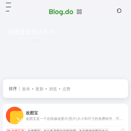
在线修改照片大小
共 1 篇网址
排序
发布
更新
浏览
点赞
改图宝
改图宝是一个在线修改图片(照片)大小和尺寸的免费软件，可把上传照片调整或裁剪为一寸、两寸等尺寸，并能对图片进行压缩大小、修改分辨率、旋转、转换格式、加水印等编辑；适用于公务员、英语、计算机、会计、护士、建造师等考试入学网上报名照片和社保、签证等证件照片及微信图片的处理；现在就使用改图宝在线修改图片大小和尺寸吧！
在线工具
# 修图宝
# 公务员照片在线处理
# 在线修改图片大小