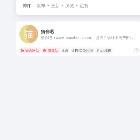
排序
发布
更新
浏览
点赞
猫舍吧
猫舍吧（www.maosheba.com）-是专注设计师免费图片设计素材下载的网站！提供手绘插画,海报,ppt模板,科技,城市,商务,建筑,风景,美食,家居,外景,背景等好看的图片设计素材大全可供下载，百万图片量和设计师在这里找到满意的图片素材和设计灵感!
国内网站
资源站
# AI
# PNG免扣图
# ppt模板