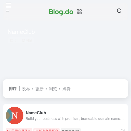
NameClub
共 1 篇网址
排序
发布
更新
浏览
点赞
NameClub
Build your business with premium, brandable domain names. Acquire and elevate your digital presence or sell your quality domains for profit.
国际交易平台
域名交易平台
# NameClub