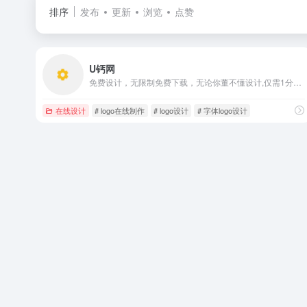
排序
发布
更新
浏览
点赞
U钙网
免费设计，无限制免费下载，无论你董不懂设计,仅需1分钟，您就可以自助设计出专业、精美的LOGO, 并可免费下载，这里有数万套LOGO模板,数百种专属字体选择,自由搭配一目了然
在线设计
# logo在线制作
# logo设计
# 字体logo设计