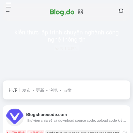
kiến thức lập trình chuyên nghành công
nghệ thông tin
共 1 篇网址
排序
发布
更新
浏览
点赞
Blogsharecode.com
Thư viện chia sẻ và download source code, upload code kiếm tiền, tổng hợp các mã nguồn và đồ án, kiến thức lập trình chuyên nghành công nghệ thông tin (一款用用子比主题做的泰语资源站)
国外网站
资源站
# kiến thức lập trình chuyên nghành công nghệ thông tin
#