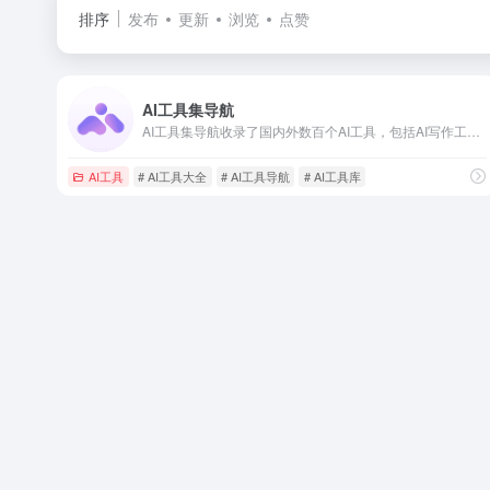
排序
发布
更新
浏览
点赞
AI工具集导航
AI工具集导航收录了国内外数百个AI工具，包括AI写作工具、AI图像生成和背景移除、AI视频制作、AI音频转录、AI辅助编程、AI音乐生成、AI绘画设计、AI对话聊天等AI工具集合大全，以及AI学习开发的常用网站、框架和模型，帮助你加入人工智能浪潮，自动化高效完成任务！
AI工具
# AI工具大全
# AI工具导航
# AI工具库