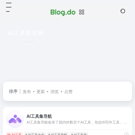
AI工具集官网
共 1 篇网址
排序
发布
更新
浏览
点赞
AI工具集导航
AI工具集导航收录了国内外数百个AI工具，包括AI写作工具、AI图像生成和背景移除、AI视频制作、AI音频转录、AI辅助编程、AI音乐生成、AI绘画设计、AI对话聊天等AI工具集合大全，以及AI学习开发的常用网站、框架和模型，帮助你加入人工智能浪潮，自动化高效完成任务！
AI工具
# AI工具大全
# AI工具导航
# AI工具库