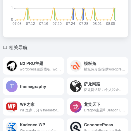
相关导航
B2 PRO主题
模板兔
wordpress主题模板_wordpress企业主题_wordpress微信主题_wordpress多功能主题 - 柒比贰
模板兔专业提供wordpress主题定制开发，wordpress主题、wordpress模板、wordpress插件、wordpress企业主题、wordpress博客模板免费下载。
萨龙网路
themegraphy
萨龙网络助力个人和企业选择优秀的WordPress主题,WordPress模板,WordPress 企业主题,WordPress商城主题,WooCommerce主题，让建站更简单。并专注WordPress高端主题设计与开发，为您提供一个现代、干净的WEB站点！
WP之家
龙笑天下
WP之家，分享themeforest热门wordpress主题及插件，包括wordpress博客杂志主题、企业主题、商城主题、商城主题、论坛主题、创意主题、elemntor主题等。
Dragon主题和Dragon Lite主题官方网站，提供博客主题、商城主题、图片主题、资源下载主题、自媒体资讯主题等Wordpress主题。支持用户中心、付费下载、付费阅读、卡密、VIP会员、推广佣金、前端发布文章资源等功能。提供便宜的1年期HTTPS通配符/单域名/公网IP/泛域名SSL证书。
Kadence WP
GeneratePress
We create clean professional WordPress themes and plugins that help creators build beautiful, effective websites for any type of business.
GeneratePress is a lightweight WordPress theme that focuses on speed, stability, and accessibility.