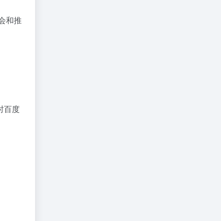
会和推
时百度