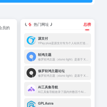
热门网址
总榜
会员的
源支付
YPay plus是源支付专为个人站长打造的进件支付系统，YPay plus支持微信、支付宝、QQ支付，帮助您快速搭建个人的支付系统。
轻鸿主题
修罗轻鸿主题（xiuno light）是基于 Xiuno BBS 深度开发的一款高颜值、高性能论坛主题，采用轻量设计，专注于提升用户体验和交互效果。轻鸿主题自带排行榜、搜索、积分系统、签到、私信、消息提醒、轮播图、点赞、收藏、邀请奖励、标签系统、导航拓展等功能，并对前后端 UI 进行了精细打磨。
修罗轻鸿主题论坛
修罗轻鸿主题（xiuno light）是基于 Xiuno BBS 深度开发的一款高颜值、高性能论坛主题，采用轻量设计，专注于提升用户体验和交互效果。 本站网址：🌐 www.bbslight.com 主题购买：🛒www.xiuluo.net 或 www.zhuti.me 客服QQ：💬 2510585358 客服微信：📱 erpseek
AI工具集导航
AI工具集导航收录了国内外数百个AI工具，包括AI写作工具、AI图像生成和背景移除、AI视频制作、AI音频转录、AI辅助编程、AI音乐生成、AI绘画设计、AI对话聊天等AI工具集合大全，以及AI学习开发的常用网站、框架和模型，帮助你加入人工智能浪潮，自动化高效完成任务！
GPLAstra