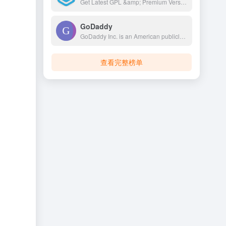
Get Latest GPL &amp; Premium Version Blogger Template, WordPress Themes, WordPress Plugins, WooCommerce Extensions, Elementor Addon and Much More For Free.
GoDaddy
GoDaddy Inc. is an American publicly traded Internet domain registry, domain registrar and web hosting company headquartered in Tempe, Arizona, and incorporated in Delaware. As of 2023, GoDaddy is the world's fifth largest web host by market share, with over 62 million registered domains.
查看完整榜单