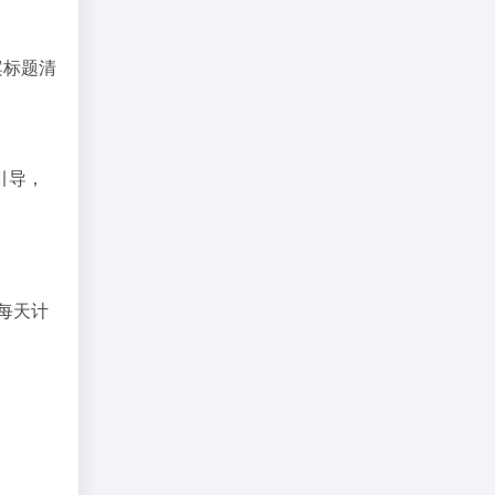
案标题清
引导，
每天计