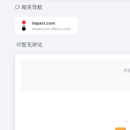
相关导航
impact.com
impact.com offers a unified platform for managing affiliates, influencers, and referrals, streamlining partnerships for brands &amp; publishers.
暂无评论
您