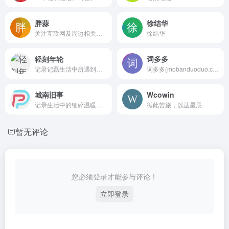
胖蒜
徐结华
关注互联网及周边相关，提供或分享 Typecho 主题和插件、建站技术、知识付费阅读的原创独立综合性网站。
徐结华
轻刻年轮
词多多
记录记磊生活中所遇到的一点一滴，更是一个自媒体博客,个人博客网站,分享seo实战技术,web前端技术,编程开发的优秀个人博客网站.
词多多(mobanduoduo.com)专为作词爱好者打造的免费分享原创好词好句、经典歌词、诗词大全、常用贺词、网络热词及电影台词的网站平台。分享多多，收获多多！
城南旧事
Wcowin
记录生活中的细碎温暖与平凡瞬间，用镜头捕捉日常风景与人文故事，分享读书感悟与生活哲思。这里有烟火气的日常札记，有温度的光影集，还有走心的随笔漫谈，与你一同感受生活的美好与深度。
循此苦旅，以达星辰
暂无评论
您必须登录才能参与评论！
立即登录