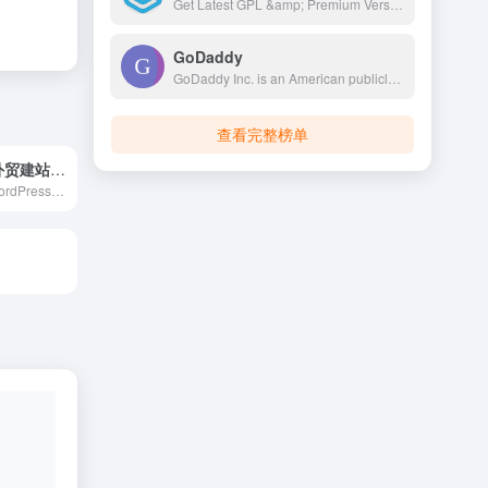
Get Latest GPL &amp; Premium Version Blogger Template, WordPress Themes, WordPress Plugins, WooCommerce Extensions, Elementor Addon and Much More For Free.
GoDaddy
GoDaddy Inc. is an American publicly traded Internet domain registry, domain registrar and web hosting company headquartered in Tempe, Arizona, and incorporated in Delaware. As of 2023, GoDaddy is the world's fifth largest web host by market share, with over 62 million registered domains.
查看完整榜单
WordPress 外贸建站主机推荐与实战教程
腾腾博客专注 WordPress 高性能外贸建站，提供主机评测、VPS 选购、建站教程与 SEO 优化指南。站长亲测，不收广告费，帮你少花冤枉钱。