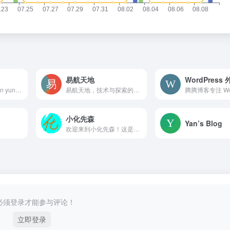
易航天地
www.yun.fan yun.fan yun fan yunfan 云帆 云 雲 帆 舤 舧 云凡 䨶䬚 云舤 雲颿 雲舤 伝梵 云舧 letsgo letsgofun fun letsgo.fun www.letsgo.fun
易航天地，技术与探索的开放写作平台。汇聚编程与互联网技术爱好者，分享前沿动态，交流灵感、结识同好，以知识共享共创无限可能。
小化先森
Yan’s Blog
欢迎来到小化先森！这是一个高中牲的博客，我将带你游玩互联网的世界，并且我会在这里记录下我美妙的生活。博文涉及的圈子和范围倒也挺广哈哈哈，就跟人生一样--杂乱无章。
必须登录才能参与评论！
立即登录