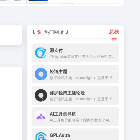
热门网址
总榜
源支付
YPay plus是源支付专为个人站长打造的进件支付系统，YPay plus支持微信、支付宝、QQ支付，帮助您快速搭建个人的支付系统。
轻鸿主题
修罗轻鸿主题（xiuno light）是基于 Xiuno BBS 深度开发的一款高颜值、高性能论坛主题，采用轻量设计，专注于提升用户体验和交互效果。轻鸿主题自带排行榜、搜索、积分系统、签到、私信、消息提醒、轮播图、点赞、收藏、邀请奖励、标签系统、导航拓展等功能，并对前后端 UI 进行了精细打磨。
修罗轻鸿主题论坛
修罗轻鸿主题（xiuno light）是基于 Xiuno BBS 深度开发的一款高颜值、高性能论坛主题，采用轻量设计，专注于提升用户体验和交互效果。 本站网址：🌐 www.bbslight.com 主题购买：🛒www.xiuluo.net 或 www.zhuti.me 客服QQ：💬 2510585358 客服微信：📱 erpseek
AI工具集导航
AI工具集导航收录了国内外数百个AI工具，包括AI写作工具、AI图像生成和背景移除、AI视频制作、AI音频转录、AI辅助编程、AI音乐生成、AI绘画设计、AI对话聊天等AI工具集合大全，以及AI学习开发的常用网站、框架和模型，帮助你加入人工智能浪潮，自动化高效完成任务！
GPLAstra