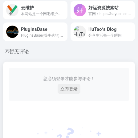
云维护
好运资源搜索站
本网站是一个网吧维护行业技术分享的平台,为大家提供网吧无盘公包、家用系统、去广告工具、网吧常用软件、绿色无广告软件、网吧各种问题解决方案、行业咨询等。
官网：https://hayucn.cn/ ✦ 2025热门...
PluginsBase
HuTao‘s Blog
PluginsBase(插件基地)是全球专业的音频插件资源平台,提供海量VST、VST3、AU、AAX格式效果器、合成器、音源、采样包(Samples)、音色下载,以及插件安装教程、使用技巧等内容,是音乐制作人的首选网站,一站式搞定你的创作需求！
分享生活每一个瞬间
暂无评论
您必须登录才能参与评论！
立即登录