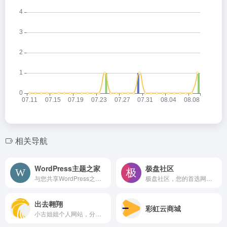
相关导航
WordPress主题之家
极盘社区
与您共享WordPress之美 - 分享最新最全的WordPress主题|WordPress模板|WordPress企业主题|WordPress免费主题 - 尽在WordPress主题之家
极盘社区，您的首选网盘资源中心。提供夸克网盘、迅雷网盘、123云盘、阿里云盘、百度网盘等资源获取服务，包括最新电影、热门电视剧、经典动漫及丰富的软件、游戏以及其他类型海量资源。我们致力于打造最全面的网盘资源社区，让您轻松获取高质量的影视娱乐和实用工具。
出去翱翔
彩虹云商城
小古姐姐个人网站，分享动画、漫画等古早资源，不提供其他有偿服务。