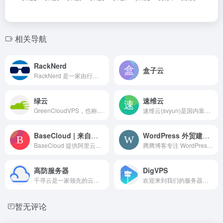
相关导航
RackNerd
盒子云
RackNerd 是一家由行业资深人士 Dustin B. Cisneros 创建的 VPS 服务提供商。他们以客户体验为核心，不断改进与扩展服务，为全球用户提供高质量的托管服务，同时保持具有竞争力的价格。 RackNerd 专注于满足客户的需求，无论是小型初创企业还是有更高需求的企业用户，都能从中找到合适的解决方案。
绿云
速维云
GreenCloudVPS，也称为绿云，成立于2013年，是一家国外领先的主机提供商，专注于提供高性能VPS和云服务器解决方案。其服务在全球31个数据中心提供，覆盖北美、欧洲和亚洲等地区，提供多种配置方案以满足不同用户需求。
速维云(svyun)是国内靠谱的企业级云计算服务提供商。致力于将云计算与网络核心技术转化为最稳定、安全、高速以及极具性价比的云服务器、高防服务器、大带宽服务器、香港服务器、美国服务器等产品提供给用户。
BaseCloud | 来自新加坡的专业VPS聚合平台
WordPress 外贸建站主机推荐与实战教程
BaseCloud 提供阿里云、腾讯云、AWS、Azure、GCP等一线云服务器资源，支持官方账号自助开通与多种支付方式。阿里云、腾讯云支持 OPENClAW 一键部署，简化环境配置，适合建站、开发及跨境项目使用。
腾腾博客专注 WordPress 高性能外贸建站，提供主机评测、VPS 选购、建站教程与 SEO 优化指南。站长亲测，不收广告费，帮你少花冤枉钱。
高防服务器
DigVPS
千寻云是一家领先的云计算和云安全服务提供商，专注于为客户提供多种云服务解决方案。他们的产品线包括云服务器、云主机（代替传统VPS）、高防服务器、高防数据中心、CDN以及DNS等服务。此外，千寻云已在多个国家和地区建立了全球高防节点，以全面满足不同行业的云计算和云安全需求!
欢迎来到我们的服务器测评站点，这里提供详尽的性能、网络、路由、IP 质量等测试数据，帮助您找到最适合的 VPS 解决方案。
暂无评论