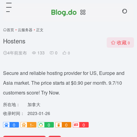
首页
•
云服务器
•
正文
Hostens
收藏
0
4年前发布
133
0
0
Secure and reliable hosting provider for US, Europe and
Asia market. The price starts at $0.90 per month. 9.7/10
customers score! Try Now.
所在地：
加拿大
收录时间：
2023-01-26
0
1-
0
0
0