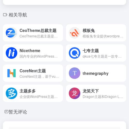
相关导航
CeoTheme总裁主题
模板兔
CeoTheme总裁主题是国内最懂你的WordPress主题开发团队，超6年WordPress开发经验，专注于原创WordPress主题开发，提供有保障的维护及售后，打造更专业的WordPress中文建站服务商，做高品质WordPress网站认准CeoTheme总裁主题。
模板兔专业提供wordpress主题定制开发，wordpress主题、wordpress模板、wordpress插件、wordpress企业主题、wordpress博客模板免费下载。
Nicetheme
七夸主题
国内专业的WordPress主题开发团队，超10年WordPress开发经验，专注于为企业及个人开发WordPress主题、小程序等，并提供有保障的维护及售后，做高品质WordPress网站认准nicetheme®奈思主题。
qkua七夸主题是一款专为动漫二次元、博客、自媒体、资讯和社区类网站设计开发的多功能WordPress主题模板，采用模块化设计风格，提升网站的可维护性和扩展性，为个人和企业提供简约优雅的设计风格、强大的功能和易用的模块化配置，让您的网站更具竞争力！
CoreNext主题
themegraphy
CoreNext主题，基于vue+element 混合开发，不影响SEO，拥抱新前端，帮助站长快速搭建个性化强大的网站。
主题多多
龙笑天下
企业级WordPress主题，新一代网站模板 - 企业建站原来如此简单。从现在开始，打造一个好的企业网站。主题多多，让您的企业网站更漂亮、更好用、更专业!
Dragon主题和Dragon Lite主题官方网站，提供博客主题、商城主题、图片主题、资源下载主题、自媒体资讯主题等Wordpress主题。支持用户中心、付费下载、付费阅读、卡密、VIP会员、推广佣金、前端发布文章资源等功能。提供便宜的1年期HTTPS通配符/单域名/公网IP/泛域名SSL证书。
暂无评论