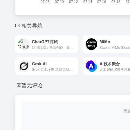
相关导航
ChatGPT商城
MiMo
应用领域：视频创作、论文写作、语言翻译、计算与科学 很负责任告诉各位、售出删档，请遵守OpenAI公司规
Xiaomi MiMo Studi
Grok AI
AI技术聚合
Grok 是由埃隆·马斯克创办的 xAI 公司推出的人工智能聊天机器人，目前已更新到 Grok 3 和 Grok 4 阶段。马斯克多次公开称它是“地球上最聪明的AI”。
暂无评论
您