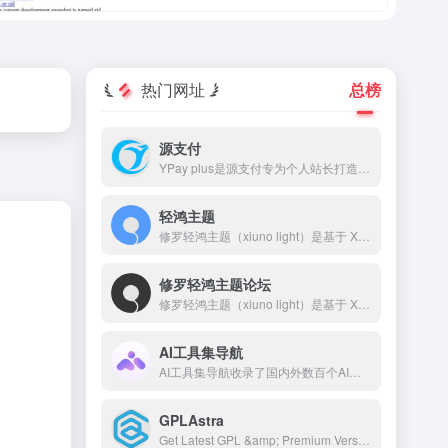
热门网址
总榜
源支付
YPay plus是源支付专为个人站长打造的进件支付系统，YPay plus支持微信、支付宝、QQ支付，帮助您快速搭建个人的支付系统。
轻鸿主题
修罗轻鸿主题（xiuno light）是基于 Xiuno BBS 深度开发的一款高颜值、高性能论坛主题，采用轻量设计，专注于提升用户体验和交互效果。轻鸿主题自带排行榜、搜索、积分系统、签到、私信、消息提醒、轮播图、点赞、收藏、邀请奖励、标签系统、导航拓展等功能，并对前后端 UI 进行了精细打磨。
修罗轻鸿主题论坛
修罗轻鸿主题（xiuno light）是基于 Xiuno BBS 深度开发的一款高颜值、高性能论坛主题，采用轻量设计，专注于提升用户体验和交互效果。 本站网址：🌐 www.bbslight.com 主题购买：🛒www.xiuluo.net 或 www.zhuti.me 客服QQ：💬 2510585358 客服微信：📱 erpseek
AI工具集导航
AI工具集导航收录了国内外数百个AI工具，包括AI写作工具、AI图像生成和背景移除、AI视频制作、AI音频转录、AI辅助编程、AI音乐生成、AI绘画设计、AI对话聊天等AI工具集合大全，以及AI学习开发的常用网站、框架和模型，帮助你加入人工智能浪潮，自动化高效完成任务！
GPLAstra
Get Latest GPL &amp; Premium Version Blogger Template, WordPress Themes, WordPress Plugins, WooCommerce Extensions, Elementor Addon and Much More For Free.