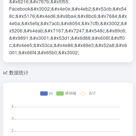
&#x6216;&#x767b;&#x5f55;
Facebook&#x3002;&#x4e0e;&#x4eb2;&#x53cb;&#x54
8c;&#x5176;&#x4ed6;&#x8ba4;&#x8bc6;&#x7684;&#x
4eba;&#x5efa;&#x7acb;&#x8054;&#x7cfb;&#x3002;&#
x5206;&#x4eab;&#x7167;&#x7247;&#x548c;&#x89c6;
&#x9891;&#x3001;&#x53d1;&#x6d88;&#x606f;&#xff0
c;&#x4ee5;&#x53ca;&#x4e86;&#x89e3;&#x52a8;&#x6
001;&#x66f4;&#x65b0;&#x3002;
数据统计