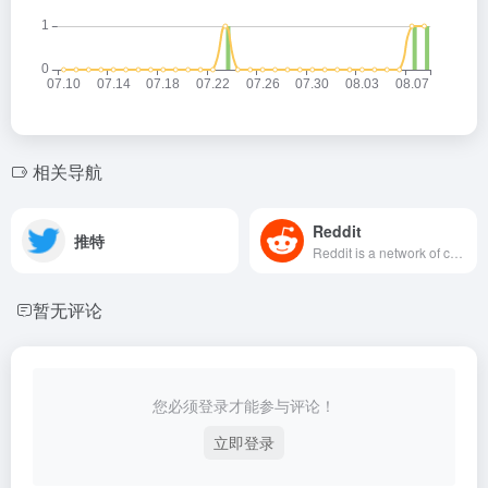
相关导航
Reddit
推特
Reddit is a network of communities where people can dive into their interests, hobbies and passions. There&#x27;s a community for whatever you&#x27;re interested in on Reddit.
暂无评论
您必须登录才能参与评论！
立即登录