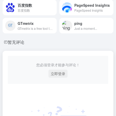
百度指数
PageSpeed Insights
百度指数
PageSpeed Insights
GTmetrix
ping
GTmetrix is a free tool to test and monitor your page&#039;s performance. Using Lighthouse, GTmetrix generates scores for your pages and offers actionable recommendations on how to optimize them.本站是用来网站测速的
Just a moment...
暂无评论
您必须登录才能参与评论！
立即登录