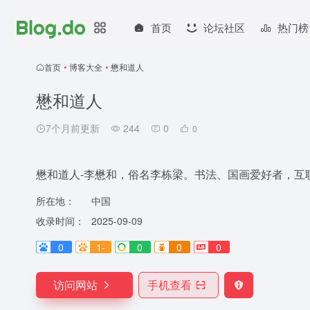
首页
论坛社区
热门榜
首页
•
博客大全
•
懋和道人
懋和道人
7个月前更新
244
0
0
懋和道人-李懋和，俗名李栋梁。书法、国画爱好者，互
所在地：
中国
收录时间：
2025-09-09
0
1-
0
0
0
访问网站
手机查看