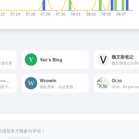
魏艾斯笔记
Yan’s Blog
资源共享
微看VCAN社区——每天都有开心生活
Wcowin
Oi.to
有趣的图片、搞笑的段子、萌宠萌娃、经典文摘，在这里，有很多一起开心畅聊的有志青年。
循此苦旅，以达星辰
Oi.to - As you c
必须登录才能参与评论！