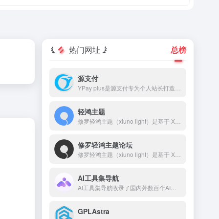
热门网址
总榜
源支付
YPay plus是源支付专为个人站长打造的进件支付系统，YPay plus支持微信、支付宝、QQ支付，帮助您快速搭建个人的支付系统。
轻鸿主题
修罗轻鸿主题（xiuno light）是基于 Xiuno BBS 深度开发的一款高颜值、高性能论坛主题，采用轻量设计，专注于提升用户体验和交互效果。轻鸿主题自带排行榜、搜索、积分系统、签到、私信、消息提醒、轮播图、点赞、收藏、邀请奖励、标签系统、导航拓展等功能，并对前后端 UI 进行了精细打磨。
修罗轻鸿主题论坛
修罗轻鸿主题（xiuno light）是基于 Xiuno BBS 深度开发的一款高颜值、高性能论坛主题，采用轻量设计，专注于提升用户体验和交互效果。 本站网址：🌐 www.bbslight.com 主题购买：🛒www.xiuluo.net 或 www.zhuti.me 客服QQ：💬 2510585358 客服微信：📱 erpseek
AI工具集导航
AI工具集导航收录了国内外数百个AI工具，包括AI写作工具、AI图像生成和背景移除、AI视频制作、AI音频转录、AI辅助编程、AI音乐生成、AI绘画设计、AI对话聊天等AI工具集合大全，以及AI学习开发的常用网站、框架和模型，帮助你加入人工智能浪潮，自动化高效完成任务！
GPLAstra