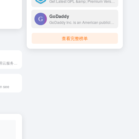
Get Latest GPL &amp; Premium Version Blogger Template, WordPress Themes, WordPress Plugins, WooCommerce Extensions, Elementor Addon and Much More For Free.
GoDaddy
GoDaddy Inc. is an American publicly traded Internet domain registry, domain registrar and web hosting company headquartered in Tempe, Arizona, and incorporated in Delaware. As of 2023, GoDaddy is the world's fifth largest web host by market share, with over 62 million registered domains.
查看完整榜单
魏艾斯笔记分享用云服务器自己建网站的过程，不懂代码的新手用Wordpress快速搭建美观利于SEO优化的网站。外贸独立站如何做，建站从入门到精通，和老魏一起学习。
an see