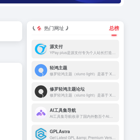
热门网址
总榜
源支付
YPay plus是源支付专为个人站长打造的进件支付系统，YPay plus支持微信、支付宝、QQ支付，帮助您快速搭建个人的支付系统。
轻鸿主题
修罗轻鸿主题（xiuno light）是基于 Xiuno BBS 深度开发的一款高颜值、高性能论坛主题，采用轻量设计，专注于提升用户体验和交互效果。轻鸿主题自带排行榜、搜索、积分系统、签到、私信、消息提醒、轮播图、点赞、收藏、邀请奖励、标签系统、导航拓展等功能，并对前后端 UI 进行了精细打磨。
修罗轻鸿主题论坛
修罗轻鸿主题（xiuno light）是基于 Xiuno BBS 深度开发的一款高颜值、高性能论坛主题，采用轻量设计，专注于提升用户体验和交互效果。 本站网址：🌐 www.bbslight.com 主题购买：🛒www.xiuluo.net 或 www.zhuti.me 客服QQ：💬 2510585358 客服微信：📱 erpseek
AI工具集导航
AI工具集导航收录了国内外数百个AI工具，包括AI写作工具、AI图像生成和背景移除、AI视频制作、AI音频转录、AI辅助编程、AI音乐生成、AI绘画设计、AI对话聊天等AI工具集合大全，以及AI学习开发的常用网站、框架和模型，帮助你加入人工智能浪潮，自动化高效完成任务！
GPLAstra
Get Latest GPL &amp; Premium Version Blogger Template, WordPress Themes, WordPress Plugins, WooCommerce Extensions, Elementor Addon and Much More For Free.