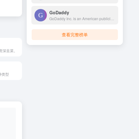
GoDaddy
GoDaddy Inc. is an American publicly traded Internet domain registry, domain registrar and web hosting company headquartered in Tempe, Arizona, and incorporated in Delaware. As of 2023, GoDaddy is the world's fifth largest web host by market share, with over 62 million registered domains.
查看完整榜单
资深韭菜。
种类型