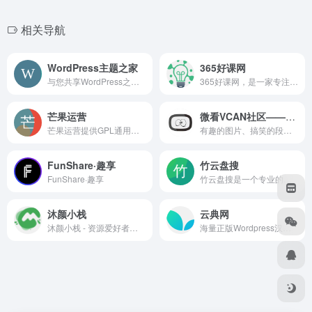
相关导航
WordPress主题之家
365好课网
与您共享WordPress之美 - 分享最新最全的WordPress主题|WordPress模板|WordPress企业主题|WordPress免费主题 - 尽在WordPress主题之家
365好课网，是一家专注于学习资源、学习课程、学习资料的免费分享平台。你可以在这里免费获取公考资料课程、考研资料课程、学科资料课程、教师资料课程、建造师资料课程、会计资料课程、编程开发课程、软件教程等学习资源。
芒果运营
微看VCAN社区——每天都有开心生活
芒果运营提供GPL通用许可授权WordPress主题插件/源码等破解版Nulled资源下载。
有趣的图片、搞笑的段子、萌宠萌娃、经典文摘，在这里，有很多一起开心畅聊的有志青年。
FunShare·趣享
竹云盘搜
FunShare·趣享
竹云盘搜是一个专业的夸克资源搜索引擎，帮助您快速找到夸克分享资源。覆盖最新电影、热门剧集、学习资料、实用软件，资源持续更新，验证有效。
沐颜小栈
云典网
沐颜小栈 - 资源爱好者严选平台，汇聚全球海量资源。涵盖写真动漫、源码模板、设计素材等全品类，严格筛选，品质保障。一站式服务站长，助力高效创作与建站！
海量正版Wordpress汉化主题,云典讲堂教程,Html5模板,Wordpress插件,网站模板,ppt模板,设计素材等资源,VIP包月仅需29元无限下载.每日持续更新,给您最全面的优质素材下载服务.