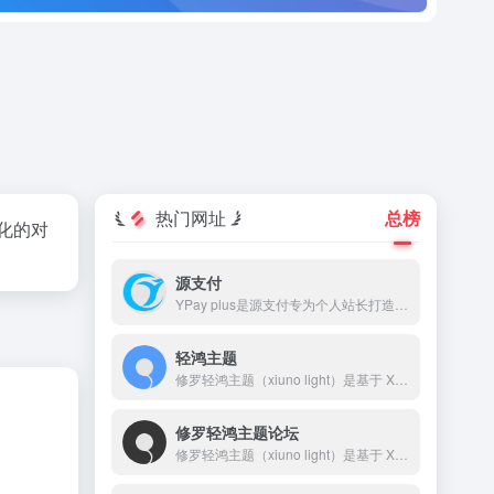
热门网址
总榜
元化的对
源支付
YPay plus是源支付专为个人站长打造的进件支付系统，YPay plus支持微信、支付宝、QQ支付，帮助您快速搭建个人的支付系统。
轻鸿主题
修罗轻鸿主题（xiuno light）是基于 Xiuno BBS 深度开发的一款高颜值、高性能论坛主题，采用轻量设计，专注于提升用户体验和交互效果。轻鸿主题自带排行榜、搜索、积分系统、签到、私信、消息提醒、轮播图、点赞、收藏、邀请奖励、标签系统、导航拓展等功能，并对前后端 UI 进行了精细打磨。
修罗轻鸿主题论坛
修罗轻鸿主题（xiuno light）是基于 Xiuno BBS 深度开发的一款高颜值、高性能论坛主题，采用轻量设计，专注于提升用户体验和交互效果。 本站网址：🌐 www.bbslight.com 主题购买：🛒www.xiuluo.net 或 www.zhuti.me 客服QQ：💬 2510585358 客服微信：📱 erpseek