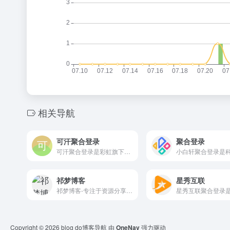
相关导航
可汗聚合登录
聚合登录
可汗聚合登录是彩虹旗下的社会化账号聚合登录系统，让网站的最终用户可以一站式选择使用包括微信、微博、QQ、百度等多种社会化帐号登录该站点。简化用户注册登录过程、改善用户浏览站点的体验、迅速提高网站注册量和用户数据量。有完善的开发文档与SDK，方便开发者快速接入。
祁梦博客
星秀互联
祁梦博客-专注于资源分享，编程教程、php源码、技术学习、游戏攻略、建站教程、机器人教程、实用软件、软件源码、各种优秀源码、免费网络资源、分享平台、了全网资源、娱乐、技术、教程、软件、线报、源码、等超多优质资源，年轻人的潮流文化社区！
Copyright © 2026
blog do博客导航
由
OneNav
强力驱动