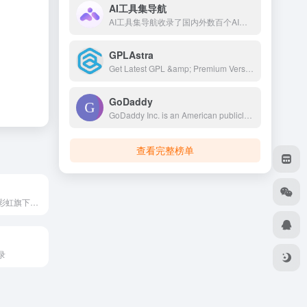
AI工具集导航
AI工具集导航收录了国内外数百个AI工具，包括AI写作工具、AI图像生成和背景移除、AI视频制作、AI音频转录、AI辅助编程、AI音乐生成、AI绘画设计、AI对话聊天等AI工具集合大全，以及AI学习开发的常用网站、框架和模型，帮助你加入人工智能浪潮，自动化高效完成任务！
GPLAstra
Get Latest GPL &amp; Premium Version Blogger Template, WordPress Themes, WordPress Plugins, WooCommerce Extensions, Elementor Addon and Much More For Free.
GoDaddy
GoDaddy Inc. is an American publicly traded Internet domain registry, domain registrar and web hosting company headquartered in Tempe, Arizona, and incorporated in Delaware. As of 2023, GoDaddy is the world's fifth largest web host by market share, with over 62 million registered domains.
查看完整榜单
彩虹聚合登录是彩虹旗下的社会化账号聚合登录系统，让网站的最终用户可以一站式选择使用包括微信、微博、QQ、百度等多种社会化帐号登录该站点。简化用户注册登录过程、改善用户浏览站点的体验、迅速提高网站注册量和用户数据量。有完善的开发文档与SDK，方便开发者快速接入。
录