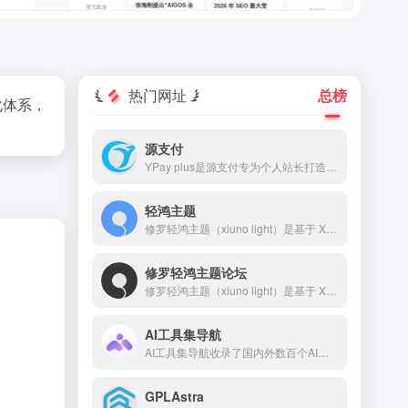
热门网址
总榜
动化体系，
源支付
YPay plus是源支付专为个人站长打造的进件支付系统，YPay plus支持微信、支付宝、QQ支付，帮助您快速搭建个人的支付系统。
轻鸿主题
修罗轻鸿主题（xiuno light）是基于 Xiuno BBS 深度开发的一款高颜值、高性能论坛主题，采用轻量设计，专注于提升用户体验和交互效果。轻鸿主题自带排行榜、搜索、积分系统、签到、私信、消息提醒、轮播图、点赞、收藏、邀请奖励、标签系统、导航拓展等功能，并对前后端 UI 进行了精细打磨。
修罗轻鸿主题论坛
修罗轻鸿主题（xiuno light）是基于 Xiuno BBS 深度开发的一款高颜值、高性能论坛主题，采用轻量设计，专注于提升用户体验和交互效果。 本站网址：🌐 www.bbslight.com 主题购买：🛒www.xiuluo.net 或 www.zhuti.me 客服QQ：💬 2510585358 客服微信：📱 erpseek
AI工具集导航
AI工具集导航收录了国内外数百个AI工具，包括AI写作工具、AI图像生成和背景移除、AI视频制作、AI音频转录、AI辅助编程、AI音乐生成、AI绘画设计、AI对话聊天等AI工具集合大全，以及AI学习开发的常用网站、框架和模型，帮助你加入人工智能浪潮，自动化高效完成任务！
GPLAstra