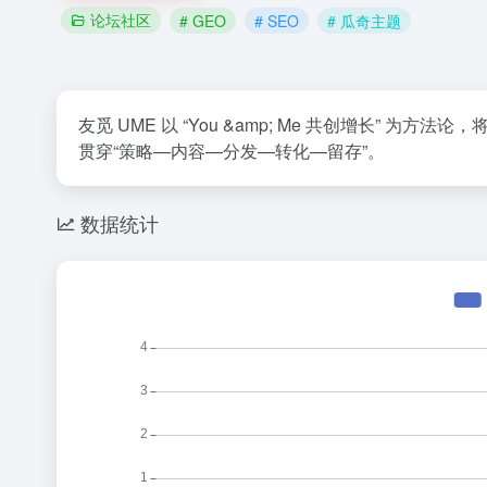
论坛社区
# GEO
# SEO
# 瓜奇主题
友觅 UME 以 “You &amp; Me 共创增长” 为
贯穿“策略—内容—分发—转化—留存”。
数据统计