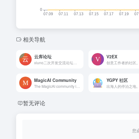
相关导航
云库论坛
V2EX
xiuno二次开发交流论坛。xiuno原创插件下载、xiuno教程分享。
MagicAI Community
YGPY 社区
The MagicAI community is a vibrant and collaborative network of innovative individuals who share a passion for MagicAI, an all-in-one SaaS builder, exploring and pushing the boundaries of software as a service applications. After purchasing MagicAI through CodeCanyon, you can register via the invitation link that will be sent to your email.
出海人的停泊之地
暂无评论
您