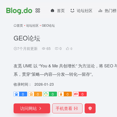
首页
论坛社区
热门榜
首页
•
论坛社区
•
GEO论坛
GEO论坛
7个月前更新
65
0
0
友觅 UME 以 “You & Me 共创增长” 为方法论，将
系，贯穿“策略—内容—分发—转化—留存”。
收录时间：
2026-01-23
0
0
0
0
0
访问网站
手机查看