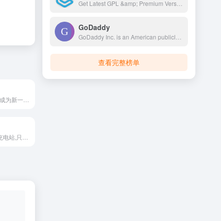
Get Latest GPL &amp; Premium Version Blogger Template, WordPress Themes, WordPress Plugins, WooCommerce Extensions, Elementor Addon and Much More For Free.
GoDaddy
GoDaddy Inc. is an American publicly traded Internet domain registry, domain registrar and web hosting company headquartered in Tempe, Arizona, and incorporated in Delaware. As of 2023, GoDaddy is the world's fifth largest web host by market share, with over 62 million registered domains.
查看完整榜单
BitsFlood致力于成为新一代的互联网/主机/服务器/AI的复合型技术讨论论坛，同时也欢迎大家日常交流。
摸鱼论坛 - 摸鱼充电站,只管摸鱼，轻松交流，快乐生活!