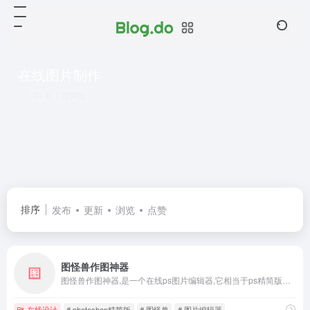
在线图片制作
共 1 篇网址
排序
发布
更新
浏览
点赞
图怪兽作图神器
图怪兽作图神器,是一个在线ps图片编辑器,它相当于ps精简版软件,可提供微信编辑器功能,在线ps照片处理,拼图,图片制作,在线设计,平面设计,海报设计,在线图片处理等功能。图怪兽作图不求人处理简单易用,这款在线图片编辑软件让设计海报模板图片更轻松,帮助企业视觉营销投入成本更低。
在线设计
# photoshop精简版
# 图怪兽
# 图片编辑器