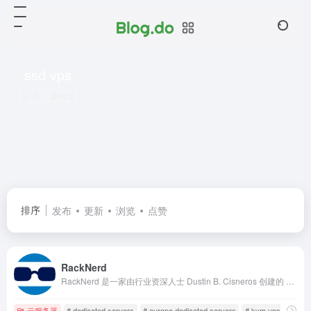
ssd vps
共 1 篇网址
排序
发布
更新
浏览
点赞
RackNerd
RackNerd 是一家由行业资深人士 Dustin B. Cisneros 创建的 VPS 服务提供商。他们以客户体验为核心，不断改进与扩展服务，为全球用户提供高质量的托管服务，同时保持具有竞争力的价格。 RackNerd 专注于满足客户的需求，无论是小型初创企业还是有更高需求的企业用户，都能从中找到合适的解决方案。
云服务器
# dedicated servers
# europe dedicated servers
# kvm vps