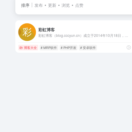
排序
发布
更新
浏览
点赞
彩虹博客
彩虹博客（blog.cccyun.cn）成立于2014年10月18日，搭建在新浪SAE云计算平台。本站目前作为我的原创程序首发站，同时致力于互联网资源的共享，包括程序源码、各种教程、软件、影视、音乐、电子书、新闻等。对于一些比较不错的有价值的文章，本博客也会适当转载分享。
博客大全
# MRP软件
# PHP开发
# 安卓软件