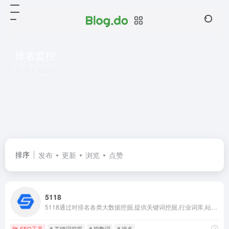
排名监控
共 1 篇网址
排序
发布
更新
浏览
点赞
5118
5118通过对排名各类大数据挖掘,提供关键词挖掘,行业词库,站群权重监控,关键词排名监控,指数词,流量词挖掘工具等排名工作人员必备百度站长工具平台
SEO工具
# 关键词挖掘
# 指数词
# 排名