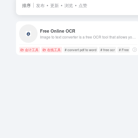
排序
发布
更新
浏览
点赞
Free Online OCR
Image to text converter is a free OCR tool that allows you to convert Picture to text, convert PDF to Doc file and extract text from PDF files（该网站可实现图片转文字，包括图片转excel、图片转word、图片转txt）
会计工具
在线工具
# convert pdf to word
# free ocr
# Free Onli