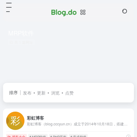
MRP软件
共 1 篇网址
排序
发布
更新
浏览
点赞
彩虹博客
彩虹博客（blog.cccyun.cn）成立于2014年10月18日，搭建在新浪SAE云计算平台。本站目前作为我的原创程序首发站，同时致力于互联网资源的共享，包括程序源码、各种教程、软件、影视、音乐、电子书、新闻等。对于一些比较不错的有价值的文章，本博客也会适当转载分享。
博客大全
# MRP软件
# PHP开发
# 安卓软件