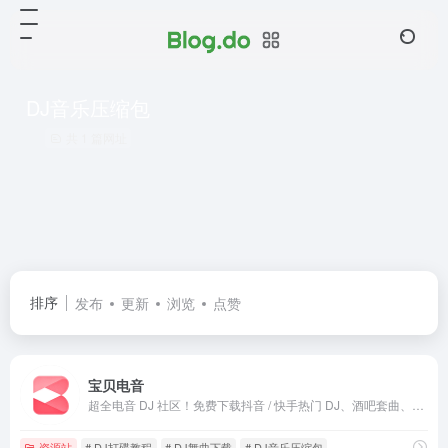
DJ音乐压缩包
共 1 篇网址
排序
发布
更新
浏览
点赞
宝贝电音
超全电音 DJ 社区！免费下载抖音 / 快手热门 DJ、酒吧套曲、包厢舞曲、无损音乐。沈阳 DJ 原创、最新电音、嗨曲榜单、DJ 教程全包含，每日更新，专业 DJ 与音乐爱好者必逛。
资源站
# DJ打碟教程
# DJ舞曲下载
# DJ音乐压缩包