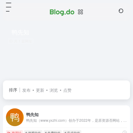
鸭先知
共 1 篇网址
排序
发布
更新
浏览
点赞
鸭先知
鸭先知（www.yxzhi.com）创办于2022年，是原资源否网站，专注于分享优质软件、技术、教程、脚本、插件等资源的综合性网站。找软件，找资源，学技术，提效率，尽在鸭先知！
资源站
# 便携软件
# 免费软件
# 安卓软件