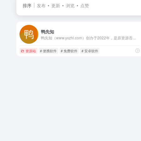
排序
发布
更新
浏览
点赞
鸭先知
鸭先知（www.yxzhi.com）创办于2022年，是原资源否网站，专注于分享优质软件、技术、教程、脚本、插件等资源的综合性网站。找软件，找资源，学技术，提效率，尽在鸭先知！
资源站
# 便携软件
# 免费软件
# 安卓软件