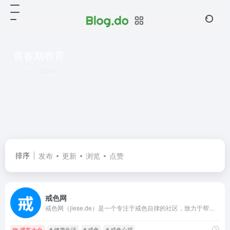
青春期教育
共 1 篇网址
排序
发布
更新
浏览
点赞
戒色网
戒色网（jiese.de）是一个专注于戒色自律的社区，致力于帮助广大戒友摆脱恶习、恢复身心健康。我们提供科学的戒色方法、真实的戒色故事、身心调养知识与心理支持，欢迎加入我们，共同成长，走向阳光人生。
博客大全
# 健康生活
# 戒色
# 戒色心得