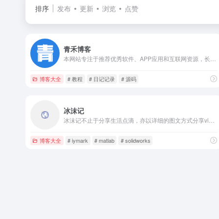
排序
发布
更新
浏览
点赞
青禾博客
本网站专注于推荐优秀软件、APP应用和互联网资源，长期免费分享各种精品软件和教程，承诺永久无广告无捆绑不收费不套路，是电脑爱好者最佳的软件下载和学习交流场所。
博客大全
# 教程
# 日记记录
# 源码
冰沫记
冰沫记不止于分享生活点滴，亦以详细的图文方式分享visio、matlab、solidworks等流程图制作、软件编程、工具设计等教程，呈现给每一位访客。
博客大全
# iymark
# matlab
# solidworks