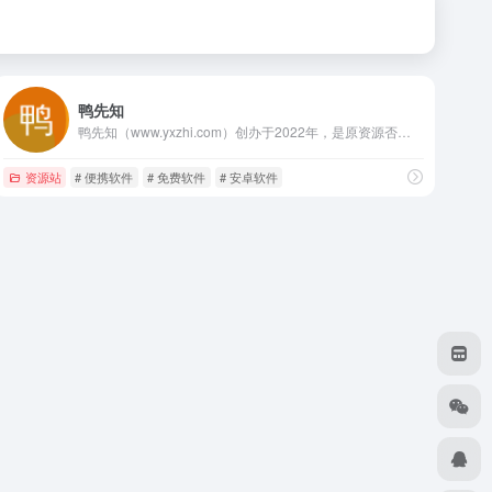
鸭先知
鸭先知（www.yxzhi.com）创办于2022年，是原资源否网站，专注于分享优质软件、技术、教程、脚本、插件等资源的综合性网站。找软件，找资源，学技术，提效率，尽在鸭先知！
资源站
# 便携软件
# 免费软件
# 安卓软件