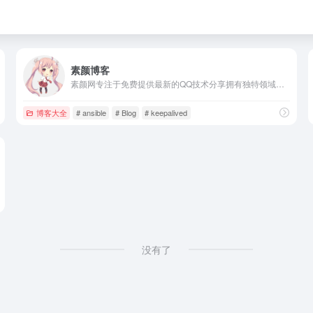
素颜博客
素颜网专注于免费提供最新的QQ技术分享拥有独特领域的游戏资源,专业负责人掌控QQ活动动态,多方面性质资源分享,免费源码交流学习基地,绿色、安全、搞笑的软件基地.
博客大全
# ansible
# Blog
# keepalived
没有了