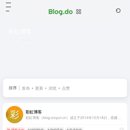
彩虹博客
共 1 篇网址
排序
发布
更新
浏览
点赞
彩虹博客
彩虹博客（blog.cccyun.cn）成立于2014年10月18日，搭建在新浪SAE云计算平台。本站目前作为我的原创程序首发站，同时致力于互联网资源的共享，包括程序源码、各种教程、软件、影视、音乐、电子书、新闻等。对于一些比较不错的有价值的文章，本博客也会适当转载分享。
博客大全
# MRP软件
# PHP开发
# 安卓软件