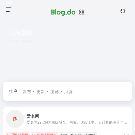
域名融资
共 1 篇网址
排序
发布
更新
浏览
点赞
爱名网
爱名网22.CN为顶级域名、商标、SSL证书、云计算的注册与中介交易服务提供商，提供域名注册、商标查询、https申请；商标域名中介交易与拍卖、云主机与SSL服务器证书申请的企业互联网+云计算服务门户。爱名网,22,22.cn
国内注册商
域名注册服务
# 22
# 22.cn
# https