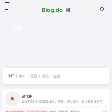
商标
共 1 篇网址
排序
发布
更新
浏览
点赞
爱名网
爱名网22.CN为顶级域名、商标、SSL证书、云计算的注册与中介交易服务提供商，提供域名注册、商标查询、https申请；商标域名中介交易与拍卖、云主机与SSL服务器证书申请的企业互联网+云计算服务门户。爱名网,22,22.cn
国内注册商
域名注册服务
# 22
# 22.cn
# https