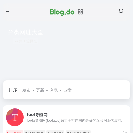
分类网址大全
共 1 篇网址
排序
发布
更新
浏览
点赞
Tool导航网
Toola导航网(toola.cc)致力于打造国内最好的互联网上优质网站网址大全，收录了全网好用强大的网站网址和软件包括设计、开发、影视、人工智能、AI、运营、生活、休闲、办公、工具、资源等超全面的网址和职业技巧内容，让您的上网体验更便捷更放心，努力成为全民级人人都在用的网址导航。
导航站
# Tool导航网
# 上网导航
# 分类网址大全