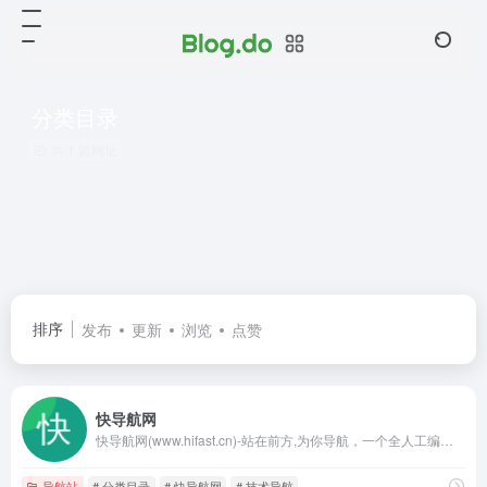
分类目录
共 1 篇网址
排序
发布
更新
浏览
点赞
快导航网
快导航网(www.hifast.cn)-站在前方,为你导航，一个全人工编辑的开放式网站分类目录，在这里汇聚了网上较为优秀的网站，目的是满足用户日常的网址导航需求，帮助用户发现更多有趣的网站，旨在打造高质量导航分类目录网站！
导航站
# 分类目录
# 快导航网
# 技术导航