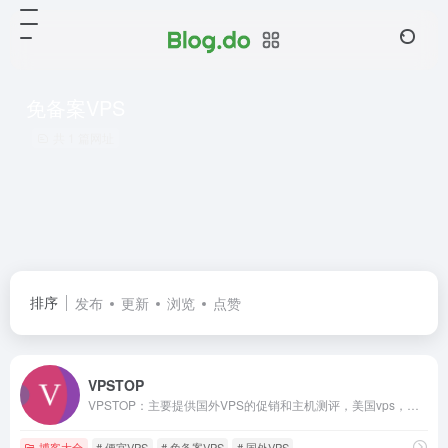
免备案VPS
共 1 篇网址
排序
发布
更新
浏览
点赞
VPSTOP
VPSTOP：主要提供国外VPS的促销和主机测评，美国vps，越南vps，以及中国的香港VPS，台湾vps，国内vps等等，我们还 提供便宜VPS排行榜单，解决vps租用哪家好的问题，努力做最专业的国外VPS网站。
博客大全
# 便宜VPS
# 免备案VPS
# 国外VPS