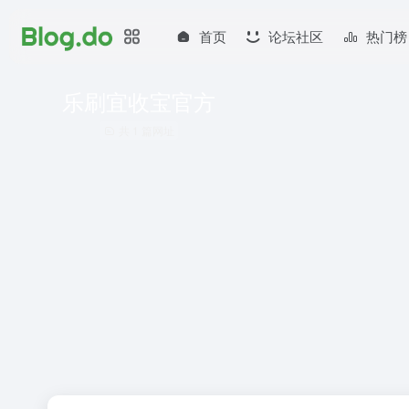
首页
论坛社区
热门榜
乐刷宜收宝官方
共 1 篇网址