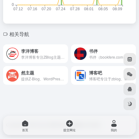
相关导航
李洋博客
书伴
李洋博客专注ZBlog主题模板定制开发，提供网站运维实战笔记与图文教程。涵盖主题设计、服务器配置、SEO优化等核心技术，助力个人站长快速搭建专业博客，分享从0到1的网站建设全流程经验。
书伴（bookfere.com），创建的目的是帮助您更便捷、深入地使用手中的Kindle阅读器，让读书成为生命的一部分，让灵魂永远行走在路上。
然主题
博客吧
提供Z-Blog、WordPres、Emlog、帝国CMS等开源程序的模板主题开发和建站仿站、二次开发、主题插件定制、UI、Logo设计等服务
博客吧专注于zblog、wordpress、dedecms等开源建站源码模板插件教程资源整合，分享高品质zblog模板插件、wordpress主题教程、织梦dedecms模板资源下载!
Copyright © 2026
blog do博客导航
由
OneNav
强力驱动
首页
提交网址
我的