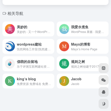
相关导航
美妙的
我爱水煮鱼
美妙的 - 又一个WordPress站点
WordPress 果酱 - 我爱水煮鱼
wordpress建站
Mayx的博客
悦然网络工作室(悦然建站www.zsxxfx.com)-专业wordpress建站,企业网站建设与wordpress外贸建站服务!提供wordpress模板建站或网站定制开发服务,帮个人或公司制作中文网站、英文网站、小语种网站,提供百度logo权限开通服务;分享详细wordpress建站教程.
Mayx’s Home Page
倡萌的自留地
规则之树
乐于评测互联网建站资源,分享WordPress主题、wordpress插件和wordpress技巧,推荐免费建站应用及建站软件,为独立博客朋友提供尽可能的帮助.
规则之树创建于2017年，由简单的个人技术小站，发展为综合性的文章内容博客，主要分享各类技术教程，互联网评测，原创小说文章等内容。一直以来，我们都在收集知识，创造知识，在互联网的潮流之中努力前行。
king‘s blog
Jacob
免费资源 免费域名 免费空间 惹眼热点
Jacob