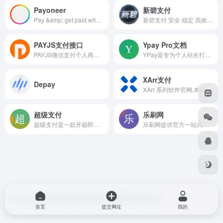
Payoneer
新碧支付
Pay &amp; get paid with multiple payment methods everywhere. Send payments to vendors &amp; receive funds from international clients and global marketplaces.
新碧支付 安全 稳定 高效 专业的支付平台，欢迎开户了解
PAYJS支付接口
Ypay Pro文档
PAYJS微信支付个人商户接口旨在解决需要使用交易数据流的自助机行业用户的小微支付需求，支持市面上任何一种的自助支付设备接入。
YPay是专为个人站长打造的聚合免签系统，拥有卓越的性能和丰富的功能。它采用全新轻量化的界面UI，让您能更方便快捷地解决知识付费和运营赞助的难题。同时，它基于Thinkphp8、Vue3、TypeScript、Vite、Element Plus、Pinia、Swoole等架构，提供实时监控和管理功能，让您随时随地掌握系统运营情况。
XArr支付
Depay
XArr 系列软件官网,本站提供XArrPay个人版,XArrPay商户版支付系统,更有家庭媒体相关XArrRss追番追剧程序
超级支付
乐刷网
超级支付是一款开箱即用的一站式聚合支付系统，支持多通道收款、统一接口管理、商户进件、资金分账与风控管理，适用于电商平台、支付服务商及企业收款场景，帮助快速搭建稳定安全的支付SaaS平台。
乐刷网提供官方一站式聚合支付解决方案,为企业商户提供安全高效的宜收宝/收银通收款码牌,支持D+0结算与智能对账，立即咨询,开启您的支付业务。
Copyright © 2026
blog do博客导航
由
OneNav
强力驱动
首页
提交网址
我的