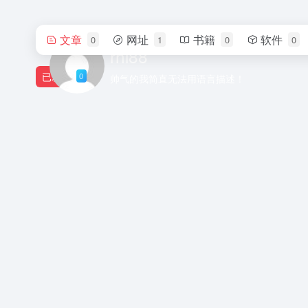
文章
网址
书籍
软件
0
1
0
0
rhl88
已发布
0
帅气的我简直无法用语言描述！