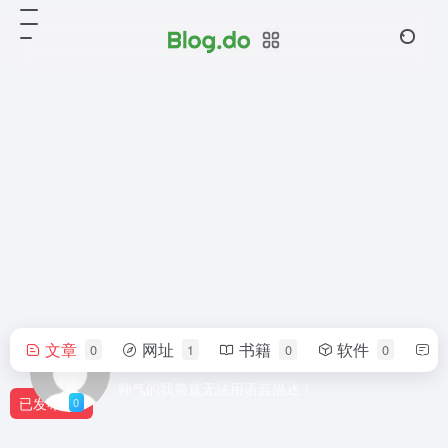
文章
网址
书籍
软件
0
1
0
0
yan198917
帅气的我简直无法用语言描述！
已发布
0