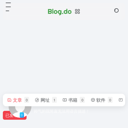
文章
网址
书籍
软件
0
1
0
0
DYEND
帅气的我简直无法用语言描述！
已发布
0